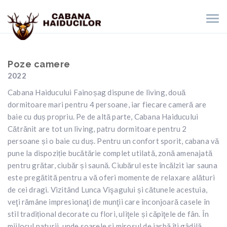
Poze camere
2022
Cabana Haiducului Fainoșag dispune de living, două
dormitoare mari pentru 4 persoane, iar fiecare cameră are
baie cu duș propriu. Pe de altă parte, Cabana Haiducului
Cătrănit are tot un living, patru dormitoare pentru 2
persoane și o baie cu duș. Pentru un confort sporit, cabana vă
pune la dispoziție bucătărie complet utilată, zonă amenajată
pentru grătar, ciubăr și saună. Ciubărul este încălzit iar sauna
este pregătită pentru a vă oferi momente de relaxare alături
de cei dragi. Vizitând Lunca Vişagului și cătunele acestuia,
veţi rămâne impresionaţi de munţii care înconjoară casele în
stil tradițional decorate cu flori, uliţele și căpiţele de fân. În
mijlocul naturii, unde soarele și mirosul de iarbă îți gâdilă